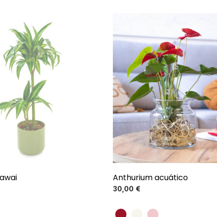
awai
Anthurium acuático
Precio
Precio
30,00 €