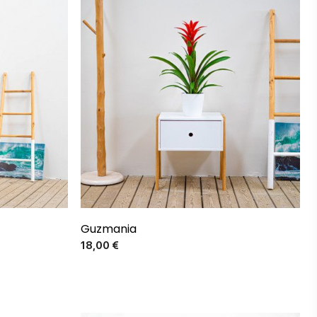
El más vendido
Guzmania
Precio
18,00 €