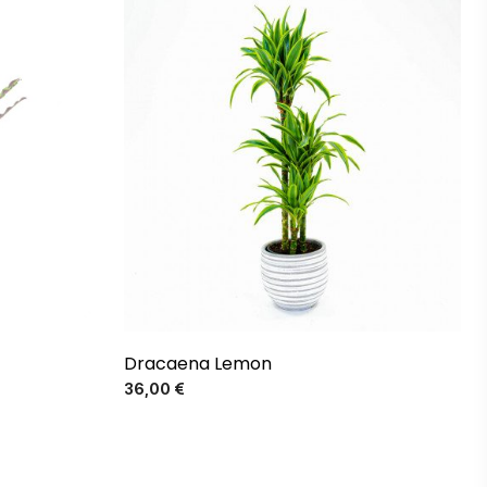
El más vendido
Dracaena Lemon
Precio
36,00 €