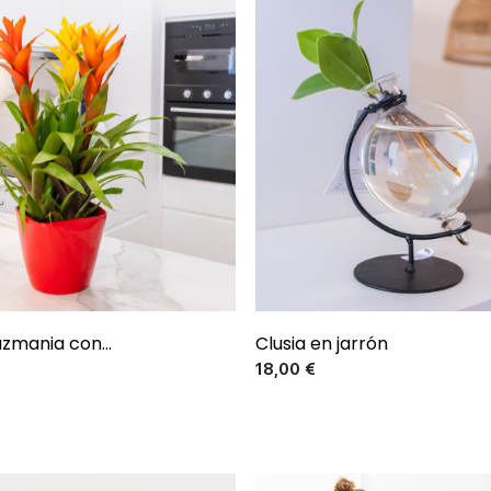
zmania con...
Clusia en jarrón
Precio
Precio
18,00 €