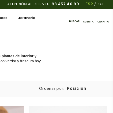
ATENCIÓN AL CLIENTE:
93 457 40 99
ESP
/
CAT
odas
Jardinería
BUSCAR
CUENTA
CARRITO
 plantas de interior
y
con verdor y frescura hoy
Ordenar por:
Posicion