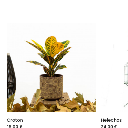
Croton
Helechos
Precio
15,00 €
24,00 €