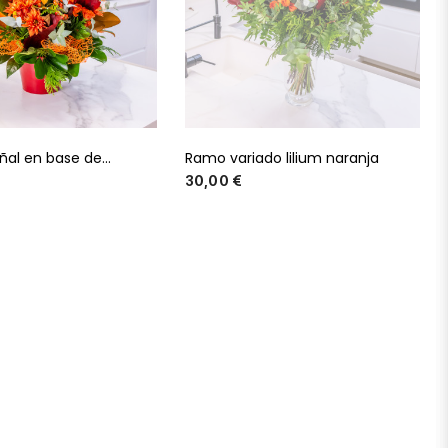
al en base de...
Ramo variado lilium naranja
Precio
Precio
30,00 €