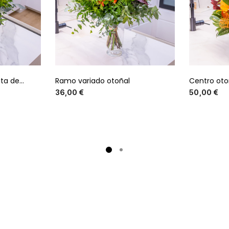
a de...
Ramo variado otoñal
Centro otoñ
o
Precio
36,00 €
50,00 €