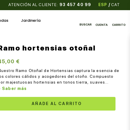
ATENCIÓN AL CLIENTE:
93 457 40 99
ESP
/
CAT
odas
Jardinería
BUSCAR
CUENTA
CARRITO
Ramo hortensias otoñal
45,00 €
Nuestro Ramo Otoñal de Hortensias captura la esencia de
los colores cálidos y acogedores del otoño. Compuesto
por majestuosas hortensias en tonos tierra, suaves
burdeos y delicados naranjas, este...
+ Saber más
AÑADE AL CARRITO