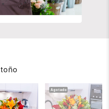
otoño
Agotado