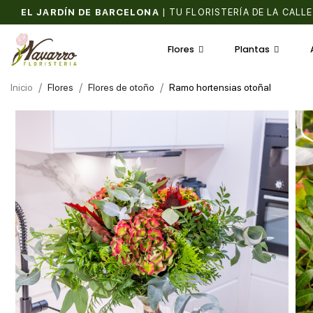
EL JARDÍN DE BARCELONA
|
TU FLORISTERÍA DE LA CALLE
Flores
Plantas
Inicio
Flores
Flores de otoño
Ramo hortensias otoñal