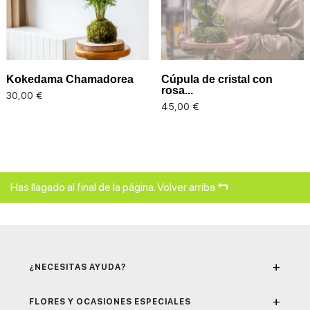
Kokedama Chamadorea
Cúpula de cristal con
rosa...
Precio
30,00 €
Precio
45,00 €
Has llagado al final de la página.
Volver arriba
+
¿NECESITAS AYUDA?
+
FLORES Y OCASIONES ESPECIALES