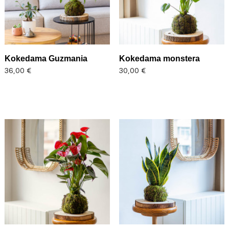
Kokedama Guzmania
Kokedama monstera
Precio
Precio
36,00 €
30,00 €