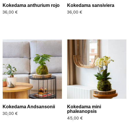
Kokedama anthurium rojo
Kokedama sansiviera
Precio
Precio
36,00 €
36,00 €
Kokedama Andsansonii
Kokedama mini
phaleanopsis
Precio
30,00 €
Precio
45,00 €