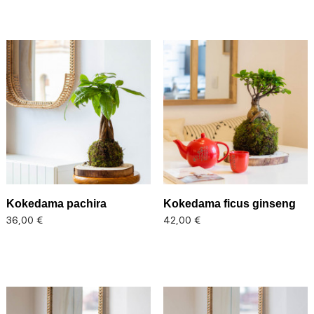
Kokedama pachira
Kokedama ficus ginseng
Precio
Precio
36,00 €
42,00 €