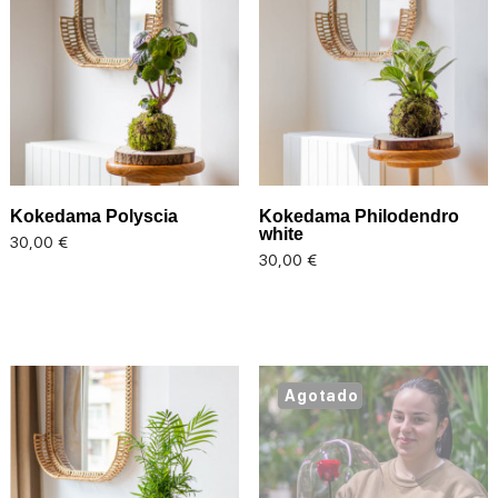
Kokedama Polyscia
Kokedama Philodendro
white
Precio
30,00 €
Precio
30,00 €
Agotado