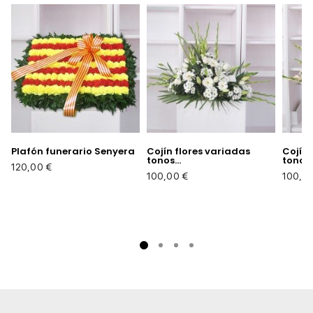
Plafón funerario Senyera
Cojín flores variadas
Cojín 
tonos...
tonos..
Precio
120,00 €
Precio
Precio
100,00 €
100,0