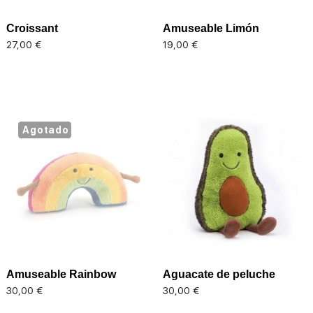
Croissant
Amuseable Limón
Precio
Precio
27,00 €
19,00 €
Agotado
Amuseable Rainbow
Aguacate de peluche
Precio
Precio
30,00 €
30,00 €