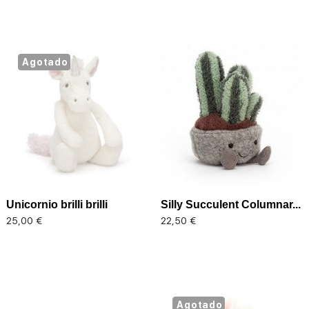
Agotado
Unicornio brilli brilli
Silly Succulent Columnar...
Precio
Precio
25,00 €
22,50 €
Agotado