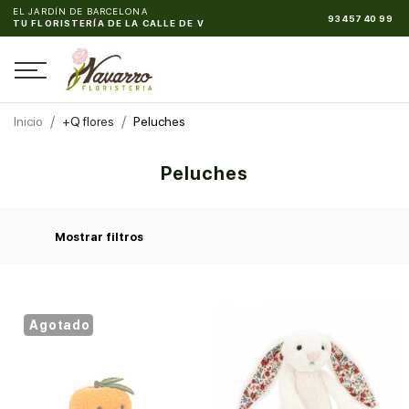
EL JARDÍN DE BARCELONA
93 457 40 99
TU FLORISTERÍA DE LA
Inicio
+Q flores
Peluches
Peluches
Mostrar filtros
Agotado