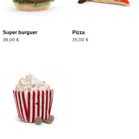
Super burguer
Pizza
Precio
Precio
38,00 €
35,00 €