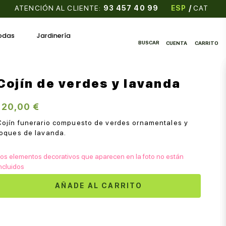
ATENCIÓN AL CLIENTE:
93 457 40 99
ESP
/
CAT
odas
Jardinería
BUSCAR
CUENTA
CARRITO
Cojín de verdes y lavanda
120,00 €
Cojín funerario compuesto de verdes ornamentales y
toques de lavanda.
os elementos decorativos que aparecen en la foto no están
ncluidos
AÑADE AL CARRITO