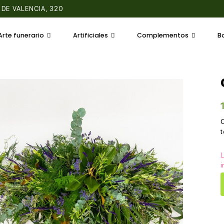
 DE VALENCIA, 320
Arte funerario
Artificiales
Complementos
B
L
i