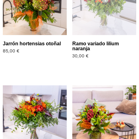
Jarrón hortensias otoñal
Ramo variado lilium
naranja
Precio
85,00 €
Precio
30,00 €