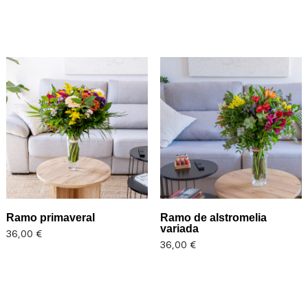
Ramo primaveral
Ramo de alstromelia
variada
Precio
36,00 €
Precio
36,00 €