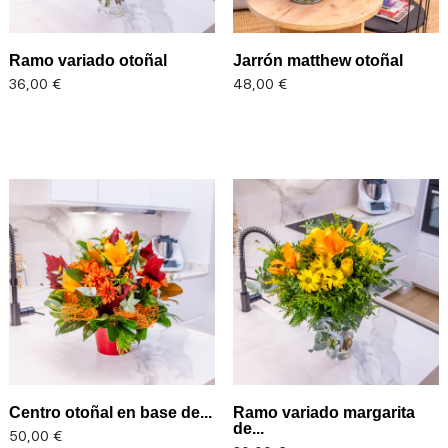
Ramo variado otoñal
Jarrón matthew otoñal
Precio
Precio
36,00 €
48,00 €
Centro otoñal en base de...
Ramo variado margarita
de...
Precio
50,00 €