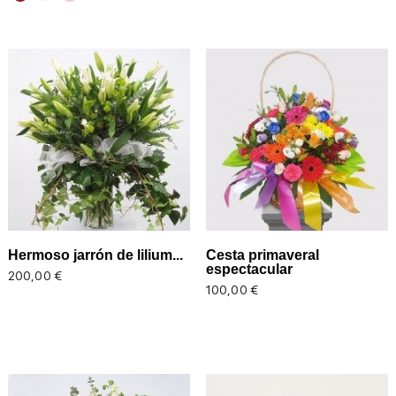
Hermoso jarrón de lilium...
Cesta primaveral
espectacular
Precio
200,00 €
Precio
100,00 €