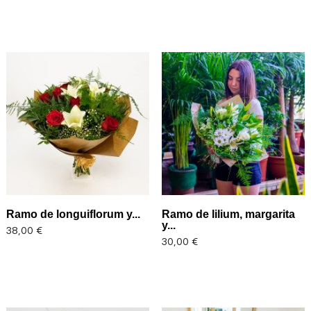
El más vendido
Ramo de longuiflorum y...
Ramo de lilium, margarita
y...
Precio
38,00 €
Precio
30,00 €