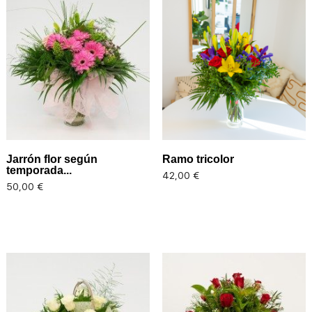
Jarrón flor según
Ramo tricolor
temporada...
Precio
42,00 €
Precio
50,00 €