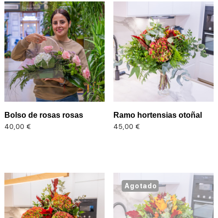
Bolso de rosas rosas
Ramo hortensias otoñal
Precio
Precio
40,00 €
45,00 €
Agotado