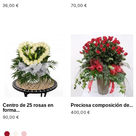
Precio
Precio
36,00 €
70,00 €
Centro de 25 rosas en
Preciosa composición de...
forma...
Precio
400,00 €
Precio
90,00 €