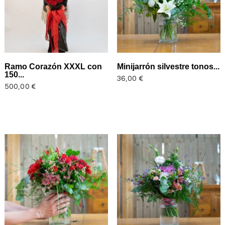
Ramo Corazón XXXL con
Minijarrón silvestre tonos...
150...
Precio
36,00 €
Precio
500,00 €