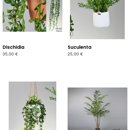
Dischidia
Suculenta
Precio
Precio
35,00 €
25,00 €