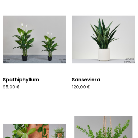
Spathiphyllum
Sanseviera
Precio
Precio
95,00 €
120,00 €