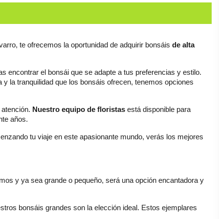
varro, te ofrecemos la oportunidad de adquirir bonsáis 
de alta 
encontrar el bonsái que se adapte a tus preferencias y estilo. 
 a aquella persona especial o simplemente disfrutar de la belleza y la tranquilidad que los bonsáis ofrecen, tenemos opciones 
 atención. 
Nuestro equipo de floristas
 está disponible para 
nte años.
menzando tu viaje en este apasionante mundo, verás los mejores 
mos y ya sea grande o pequeño, será una opción encantadora y 
estros bonsáis grandes son la elección ideal. Estos ejemplares 