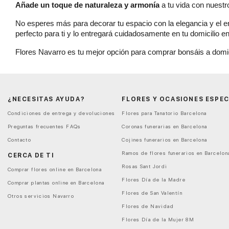
Añade un toque de naturaleza y armonía
 a tu vida con nuest
No esperes más para decorar tu espacio con la elegancia y el en
perfecto para ti y lo entregará cuidadosamente en tu domicilio e
Flores Navarro es tu mejor opción para comprar bonsáis a domici
¿NECESITAS AYUDA?
FLORES Y OCASIONES ESPEC
Condiciones de entrega y devoluciones
Flores para Tanatorio Barcelona
Preguntas frecuentes FAQs
Coronas funerarias en Barcelona
Contacto
Cojines funerarios en Barcelona
Ramos de flores funerarios en Barcelon
CERCA DE TI
Rosas Sant Jordi
Comprar flores online en Barcelona
Flores Día de la Madre
Comprar plantas online en Barcelona
Flores de San Valentín
Otros servicios Navarro
Flores de Navidad
Flores Día de la Mujer 8M