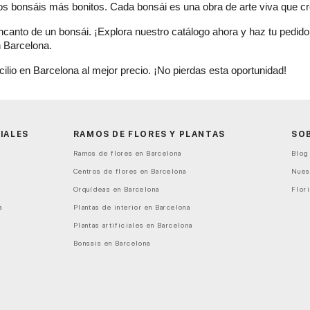
ros bonsáis más bonitos. Cada bonsái es una obra de arte viva que cre
canto de un bonsái. ¡Explora nuestro catálogo ahora y haz tu pedido 
n Barcelona.
lio en Barcelona al mejor precio. ¡No pierdas esta oportunidad!
IALES
RAMOS DE FLORES Y PLANTAS
SO
Ramos de flores en Barcelona
Blog 
Centros de flores en Barcelona
Nues
Orquídeas en Barcelona
Flori
a
Plantas de interior en Barcelona
Plantas artificiales en Barcelona
Bonsais en Barcelona