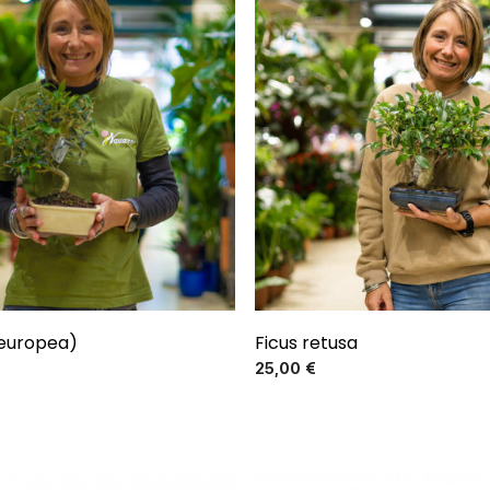
 europea)
Ficus retusa
Precio
Precio
25,00 €