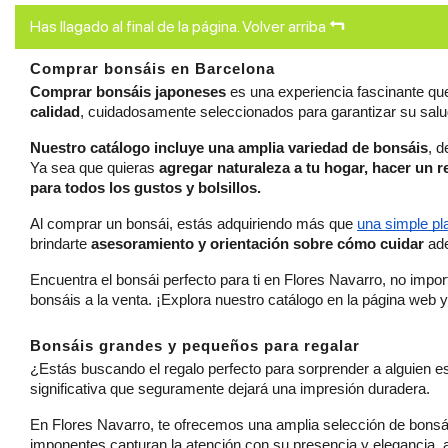
Has llagado al final de la página.
Volver arriba
Comprar bonsáis en Barcelona
Comprar bonsáis japoneses 
es una experiencia fascinante que 
calidad
, cuidadosamente seleccionados para garantizar su salud
Nuestro catálogo incluye una amplia variedad de bonsáis
, d
Ya sea que quieras 
agregar naturaleza a tu hogar, hacer un r
para todos los gustos y bolsillos.
Al comprar un bonsái, estás adquiriendo más que 
una simple pl
brindarte 
asesoramiento y orientación sobre cómo cuidar
 ad
Encuentra el bonsái perfecto para ti en Flores Navarro, no impo
bonsáis a la venta. ¡Explora nuestro catálogo en la página web 
Bonsáis grandes y pequeños para regalar
¿Estás buscando el regalo perfecto para sorprender a alguien e
significativa que seguramente dejará una impresión duradera.
En Flores Navarro, te ofrecemos una amplia selección de bonsái
imponentes capturan la atención con su presencia y elegancia, 