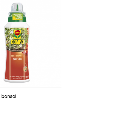
e bonsai
Precio