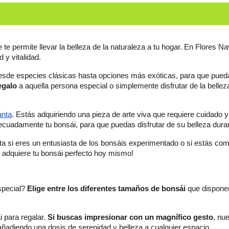
te permite llevar la belleza de la naturaleza a tu hogar. En Flores Na
 y vitalidad.
esde especies clásicas hasta opciones más exóticas, para que puedas 
egalo
anta
. Estás adquiriendo una pieza de arte viva que requiere cuidado y
ecuadamente tu bonsái, para que puedas disfrutar de su belleza dura
rta si eres un entusiasta de los bonsáis experimentado o si estás co
y adquiere tu bonsái perfecto hoy mismo!
special?
 Elige entre los diferentes tamaños de bonsái 
que dispone
 para regalar. 
Si buscas impresionar con un magnífico gesto
, nu
añadiendo una dosis de serenidad y belleza a cualquier espacio.