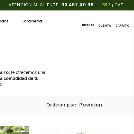
ATENCIÓN AL CLIENTE:
93 457 40 99
ESP
/
CAT
odas
Jardinería
BUSCAR
CUENTA
CARRITO
arro
, te ofrecemos una 
la comodidad de tu 
o!
Ordenar por:
Posicion