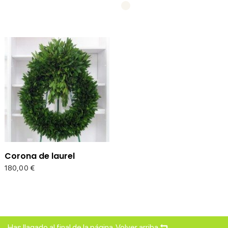
Corona de laurel
Precio
180,00 €
Has llagado al final de la página.
Volver arriba