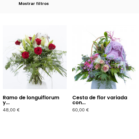
Mostrar filtros
Ramo de longuiflorum
Cesta de flor variada
y...
con...
Precio
Precio
48,00 €
60,00 €