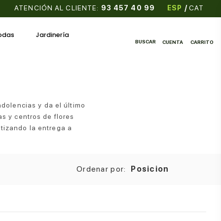
ATENCIÓN AL CLIENTE:
93 457 40 99
ESP
/
CAT
odas
Jardinería
BUSCAR
CUENTA
CARRITO
dolencias y da el último
s y centros de flores
tizando la entrega a
Ordenar por:
Posicion