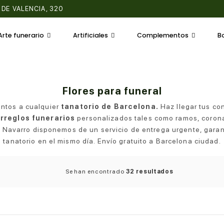
 DE VALENCIA, 320
Arte funerario
Artificiales
Complementos
B
Flores para funeral
untos a cualquier
tanatorio de Barcelona.
Haz llegar tus con
rreglos funerarios
personalizados tales como ramos, corona
es Navarro disponemos de un servicio de entrega urgente, garan
tanatorio en el mismo día. Envío gratuito a Barcelona ciudad.
Se han encontrado
32 resultados