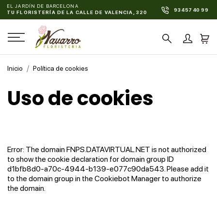
EL JARDÍN DE BARCELONA
93 457 40 99
TU FLORISTERÍA DE LA CALLE DE VALENCIA, 320
Inicio
Política de cookies
Uso de cookies
Error: The domain FNPS.DATAVIRTUAL.NET is not authorized
to show the cookie declaration for domain group ID
d1bfb8d0-a70c-4944-b139-e077c90da543. Please add it
to the domain group in the Cookiebot Manager to authorize
the domain.