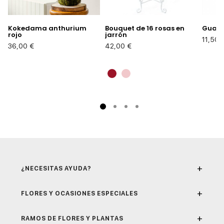
Kokedama anthurium
Bouquet de 16 rosas en
Guano
rojo
jarrón
Precio
11,50 
Precio
Precio
36,00 €
42,00 €
+
¿NECESITAS AYUDA?
+
FLORES Y OCASIONES ESPECIALES
+
RAMOS DE FLORES Y PLANTAS