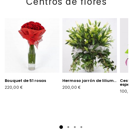
Centros de flores
Bouquet de 51 rosas
Hermoso jarrón de lilium...
Cesta
espec
Precio
Precio
220,00 €
200,00 €
Precio
100,0