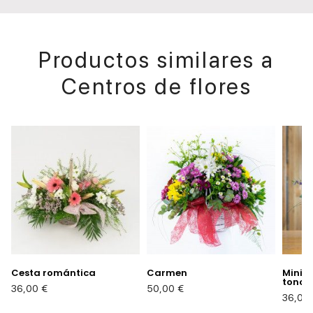
Productos similares a
Centros de flores
Cesta romántica
Carmen
Minija
tonos..
Precio
Precio
36,00 €
50,00 €
Precio
36,00